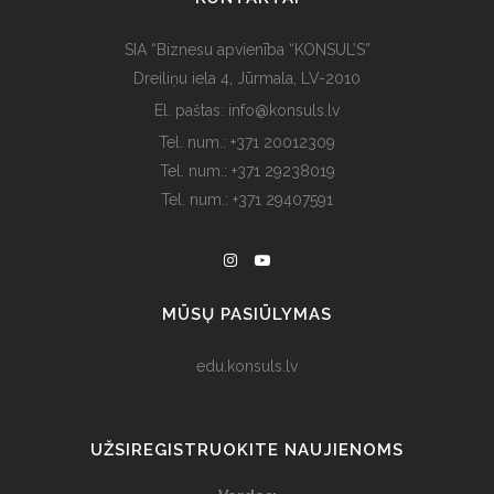
SIA “Biznesu apvienība “KONSUL’S”
Dreiliņu iela 4, Jūrmala, LV-2010
El. paštas: info@konsuls.lv
Tel. num.: +371 20012309
Tel. num.: +371 29238019
Tel. num.: +371 29407591
MŪSŲ PASIŪLYMAS
edu.konsuls.lv
UŽSIREGISTRUOKITE NAUJIENOMS