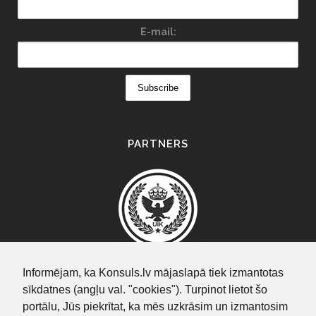
E-mail:
PARTNERS
Informējam, ka Konsuls.lv mājaslapā tiek izmantotas
sīkdatnes (angļu val. "cookies"). Turpinot lietot šo
SEARCH
portālu, Jūs piekrītat, ka mēs uzkrāsim un izmantosim