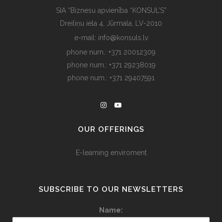
SIA “Biznesu apvienība “KONSUL’S”
Dreiliņu iela 4, Jūrmala, LV-2010
e-mail: info@konsuls.lv
phone num.: +371 20012309
phone num.: +371 29238019
phone num.: +371 29407591
OUR OFFERINGS
E-learning enviroment
SUBSCRIBE TO OUR NEWSLETTERS
Name: