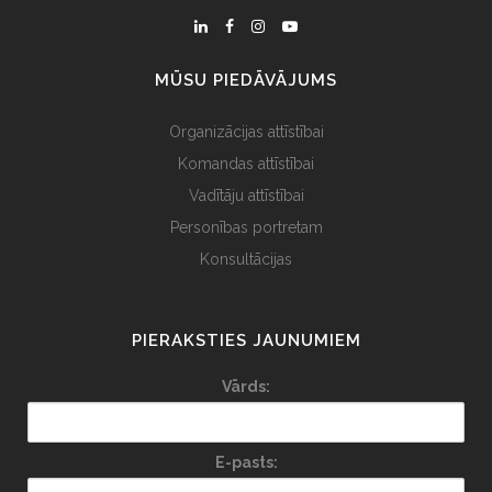
MŪSU PIEDĀVĀJUMS
Organizācijas attīstībai
Komandas attīstībai
Vadītāju attīstībai
Personības portretam
Konsultācijas
PIERAKSTIES JAUNUMIEM
Vārds:
E-pasts: