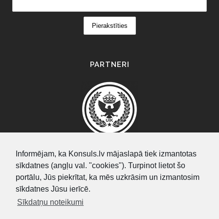
PARTNERI
Informējam, ka Konsuls.lv mājaslapā tiek izmantotas
sīkdatnes (angļu val. "cookies"). Turpinot lietot šo
SEARCH
portālu, Jūs piekrītat, ka mēs uzkrāsim un izmantosim
sīkdatnes Jūsu ierīcē.
Sīkdatņu noteikumi