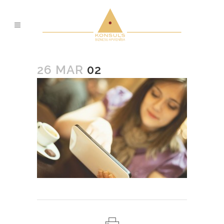
26 MAR
02