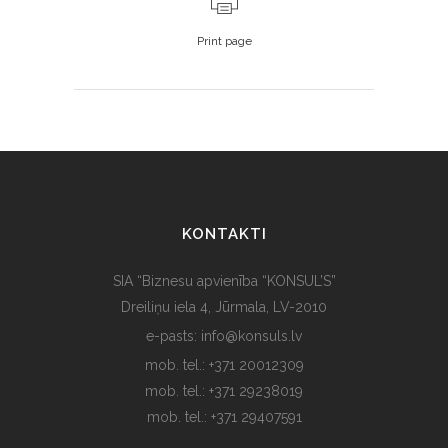
Print page
KONTAKTI
SIA “Biznesu apvienība “KONSUL’S”
Dreiliņu iela 4, Jūrmala, LV-2010
e-pasts: info@konsuls.lv
mob. tel.: +371 20012309
mob. tel.: +371 29238019
mob. tel.: +371 29407591