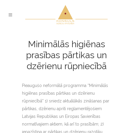
Minimālās higiēnas
prasības pārtikas un
dzērienu rūpniecībā
Pieaugušo neformālā programma “Minimālās
higiēnas prasības pārtikas un dzērienu
rūpniecībā” 1) sniedz aktuālākās zināšanas par
pārtikas, dzērienu apriti reglamentējošiem
Latvijas Republikas un Eiropas Savienības
normatīvajiem aktiem, kā arī to prasībām; 2)
iepazīstina ar pārtikas un dzērienu ražotāju