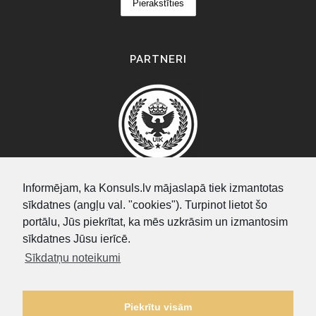
PARTNERI
Informējam, ka Konsuls.lv mājaslapā tiek izmantotas
sīkdatnes (angļu val. "cookies"). Turpinot lietot šo
SEARCH
portālu, Jūs piekrītat, ka mēs uzkrāsim un izmantosim
sīkdatnes Jūsu ierīcē.
Sīkdatņu noteikumi
Piekrītu visām