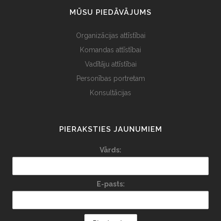
MŪSU PIEDĀVĀJUMS
Organizācijas attīstībai
Komandas attīstībai
Vadītāju attīstībai
Personības portretam
Konsultācijas
PIERAKSTIES JAUNUMIEM
Vārds:
E-pasts: