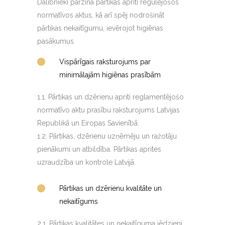
Dalībnieki pārzina pārtikas apriti regulējošos
normatīvos aktus, kā arī spēj nodrošināt
pārtikas nekaitīgumu, ievērojot higiēnas
pasākumus.
Vispārīgais raksturojums par
minimālajām higiēnas prasībām
1.1. Pārtikas un dzērienu apriti reglamentējošo
normatīvo aktu prasību raksturojums Latvijas
Republikā un Eiropas Savienībā.
1.2. Pārtikas, dzērienu uzņēmēju un ražotāju
pienākumi un atbildība. Pārtikas aprites
uzraudzība un kontrole Latvijā.
Pārtikas un dzērienu kvalitāte un
nekaitīgums
2.1. Pārtikas kvalitātes un nekaitīguma jēdzieni.