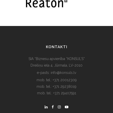
KONTAKTI
SIA “Biznesu apvienība “KONSUL’S”
Dreiliņu iela 4, Jūrmala, LV-2010
e-pasts: info@konsuls.lv
mob. tel.: +371 20012309
mob. tel.: +371 29238019
mob. tel.: +371 29407591