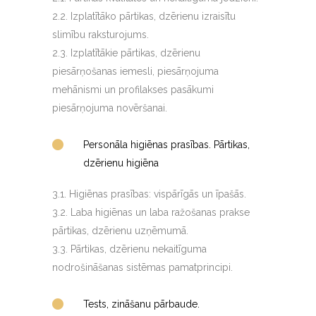
2.2. Izplatītāko pārtikas, dzērienu izraisītu
slimību raksturojums.
2.3. Izplatītākie pārtikas, dzērienu
piesārņošanas iemesli, piesārņojuma
mehānismi un profilakses pasākumi
piesārņojuma novēršanai.
Personāla higiēnas prasības. Pārtikas,
dzērienu higiēna
3.1. Higiēnas prasības: vispārīgās un īpašās.
3.2. Laba higiēnas un laba ražošanas prakse
pārtikas, dzērienu uzņēmumā.
3.3. Pārtikas, dzērienu nekaitīguma
nodrošināšanas sistēmas pamatprincipi.
Tests, zināšanu pārbaude.