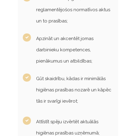
reglamentējošos normatīvos aktus
un to prasības;
Apzināt un akcentēt jomas
darbinieku kompetences,
pienākumus un atbildības;
Gūt skaidrību, kādas ir minimālās
higiēnas prasības nozarē un kāpēc
tās ir svarīgi ievērot;
Attīstīt spēju izvērtēt aktuālās
higiēnas prasības uzņēmumā;