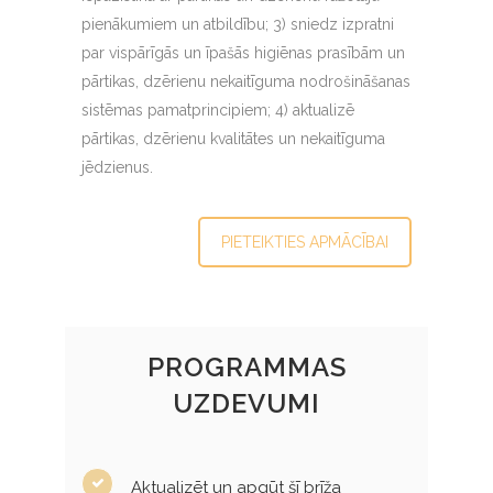
pienākumiem un atbildību; 3) sniedz izpratni
par vispārīgās un īpašās higiēnas prasībām un
pārtikas, dzērienu nekaitīguma nodrošināšanas
sistēmas pamatprincipiem; 4) aktualizē
pārtikas, dzērienu kvalitātes un nekaitīguma
jēdzienus.
PIETEIKTIES APMĀCĪBAI
PROGRAMMAS
UZDEVUMI
Aktualizēt un apgūt šī brīža