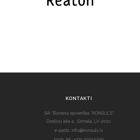
KONTAKTI
SIA “Biznesu apvienība “KONSUL’S”
Dreiliņu iela 4, Jūrmala, LV-2010
e-pasts: info@konsuls.lv
mob. tel.: +371 20012309