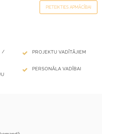
PIETEIKTIES APMĀCĪBAI
 /
PROJEKTU VADĪTĀJIEM
PERSONĀLA VADĪBAI
JU
es komandā