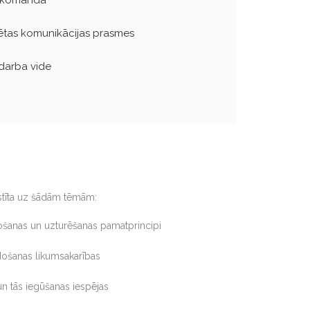
ntētas komunikācijas prasmes
 darba vide
lstīta uz šādām tēmām:
došanas un uzturēšanas pamatprincipi
idošanas likumsakarības
 un tās iegūšanas iespējas