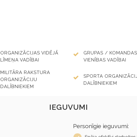
ORGANIZĀCIJAS VIDĒJĀ
GRUPAS / KOMANDAS
LĪMEŅA VADĪBAI
VIENĪBAS VADĪBAI
MILITĀRA RAKSTURA
SPORTA ORGANIZĀCI
ORGANIZĀCIJU
DALĪBNIEKIEM
DALĪBNIEKIEM
IEGUVUMI
Personīgie ieguvumi:
Spēja efektīvi darboti