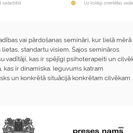
ā sadarbībā
Uz kolēģi orientētas sadarb
adības vai pārdošanas semināri, kur lielā mērā
s lietas, standartu visiem. Šajos semināros
su vadītāji, kas ir spējīgi psihoterapeiti un cilv
a, kas ir dinamiska. Ieguvums katram
isks un konkrētā situācijā konkrētam cilvēkam