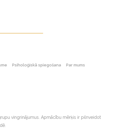
gsme
Psiholoģiskā spiegošana
Par mums
grupu vingrinājumus. Apmācību mērķis ir pilnveidot
dē.