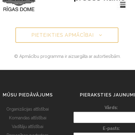
PIETEIKTIES APMĀCĪBAI
© Apmācību programma ir aizsargāta ar autortiesībām.
MŪSU PIEDĀVĀJUMS
PIERAKSTIES JAUNUM
Vārds:
Organizācijas attīstībai
Komandas attīstībai
Vadītāju attīstībai
E-pasts: