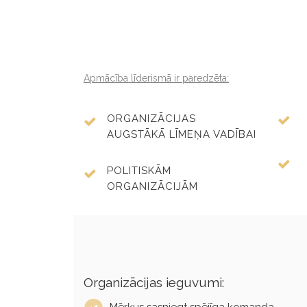
Apmācība līderismā ir paredzēta:
ORGANIZĀCIJAS
AUGSTĀKĀ LĪMEŅA VADĪBAI
POLITISKĀM
ORGANIZĀCIJĀM
Organizācijas ieguvumi:
Mērķus sasniegt spējīga komanda