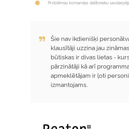
Problēmas komandas dalībnieku savstarpēj
Šie nav ikdienišķi personālv
klausītāji uzzina jau zināma
būtiskas ir divas lietas - kur
pārzinātāji kā arī programm
apmeklētājam ir ļoti person
izmantojams.