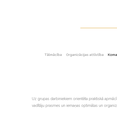
Tālmācība
Organizācijas attīstība
Koman
Uz grupas darbiniekiem orientēta praktiskā apmācīb
vadītāju prasmes un iemaņas optimālas un organizā