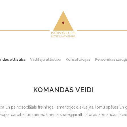
das attīstība
Vadītāju attīstība
Konsultācijas
Personības izau
KOMANDAS VEIDI
a un psihosociālais treinings, izmantojot diskusijas, lomu spēles un 
cijas darbībai un menedžmenta stratēģijai atbilstošas komandas izvei