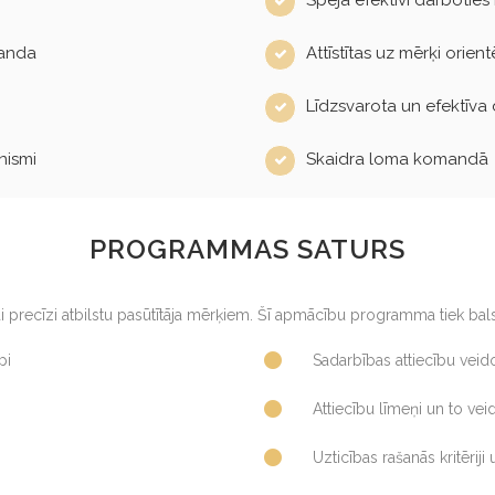
manda
Attīstītas uz mērķi orie
Līdzsvarota un efektīva
nismi
Skaidra loma komandā
PROGRAMMAS SATURS
i precīzi atbilstu pasūtītāja mērķiem. Šī apmācību programma tiek ba
pi
Sadarbības attiecību vei
Attiecību līmeņi un to ve
Uzticības rašanās kritēriji