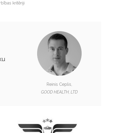
ības kritēriji
ēku
Reinis Ceplis,
GOOD HEALTH, LTD