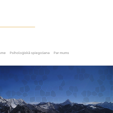
gsme
Psiholoģiskā spiegošana
Par mums