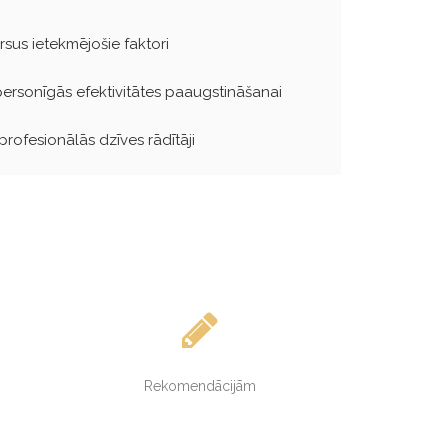
rsus ietekmējošie faktori
ersonīgās efektivitātes paaugstināšanai
rofesionālās dzīves rādītāji
Rekomendācijām