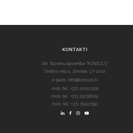
KONTAKTI
SIA “Biznesu apvienība “KONSUL’S”
Dreiliņu iela 4, Jūrmala, LV-2010
e-pasts: info@konsuls.lv
mob. tel.: +371 20012309
mob. tel.: +371 29238019
mob. tel.: +371 29407591