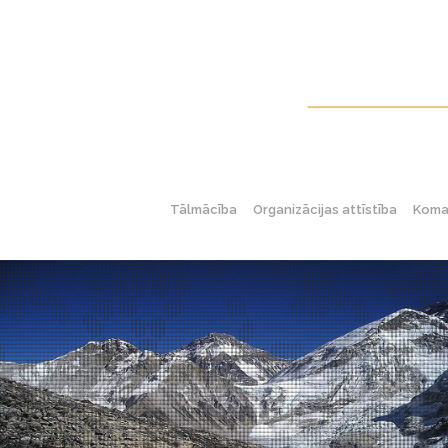
Tālmācība
Organizācijas attīstība
Koman