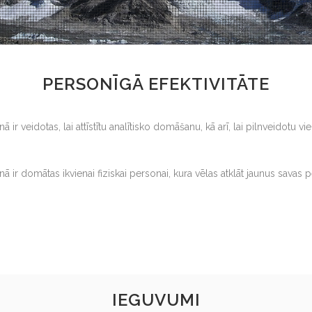
PERSONĪGĀ EFEKTIVITĀTE
ā ir veidotas, lai attīstītu analītisko domāšanu, kā arī, lai pilnveidotu
nā ir domātas ikvienai fiziskai personai, kura vēlas atklāt jaunus savas
IEGUVUMI