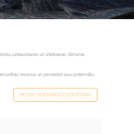
 viedokļu uzklausīšanas un izteikšanas, lēmuma
 personības resursus un pilnveidot savu potenciālu.
PIETEIKT PERSONĪGO IZVĒRTĒŠANU