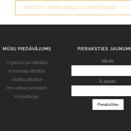
PIETEIKT PERSONĪGO IZVĒRTĒŠANU
MŪSU PIEDĀVĀJUMS
PIERAKSTIES JAUNUM
Vārds:
Organizācijas attīstībai
Komandas attīstībai
Vadītāju attīstībai
E-pasts:
Personības portretam
Konsultācijas