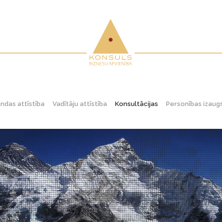
das attīstība
Vadītāju attīstība
Konsultācijas
Personības izau