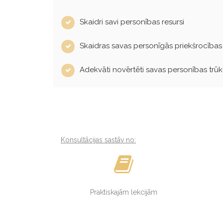
Skaidri savi personības resursi
Skaidras savas personīgās priekšrocības
Adekvāti novērtēti savas personības trū
Konsultācijas sastāv no:
Praktiskajām lekcijām