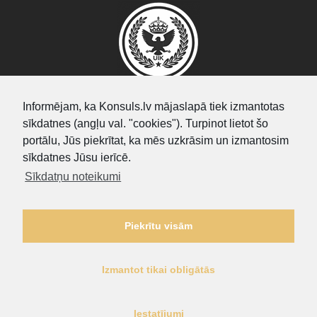
Informējam, ka Konsuls.lv mājaslapā tiek izmantotas
sīkdatnes (angļu val. "cookies"). Turpinot lietot šo
SEARCH
portālu, Jūs piekrītat, ka mēs uzkrāsim un izmantosim
sīkdatnes Jūsu ierīcē.
Sīkdatņu noteikumi
Piekrītu visām
Izmantot tikai obligātās
Privātuma politika
|
Sīkdatņu noteikumi
Iestatījumi