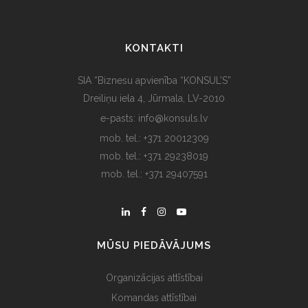
KONTAKTI
SIA “Biznesu apvienība “KONSUL’S”
Dreiliņu iela 4, Jūrmala, LV-2010
e-pasts: info@konsuls.lv
mob. tel.: +371 20012309
mob. tel.: +371 29238019
mob. tel.: +371 29407591
MŪSU PIEDĀVĀJUMS
Organizācijas attīstībai
Komandas attīstībai