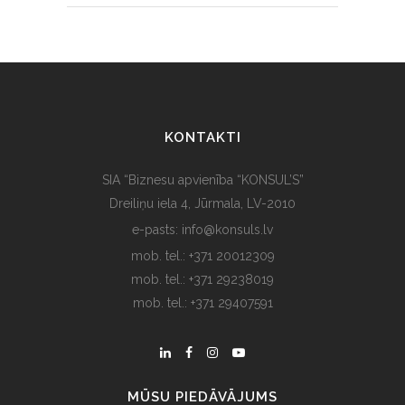
KONTAKTI
SIA “Biznesu apvienība “KONSUL’S”
Dreiliņu iela 4, Jūrmala, LV-2010
e-pasts: info@konsuls.lv
mob. tel.: +371 20012309
mob. tel.: +371 29238019
mob. tel.: +371 29407591
MŪSU PIEDĀVĀJUMS