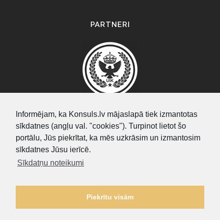
PARTNERI
Informējam, ka Konsuls.lv mājaslapā tiek izmantotas
sīkdatnes (angļu val. "cookies"). Turpinot lietot šo
SEARCH
portālu, Jūs piekrītat, ka mēs uzkrāsim un izmantosim
sīkdatnes Jūsu ierīcē.
Sīkdatņu noteikumi
Piekrītu visām