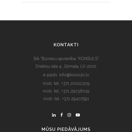
KONTAKTI
SIA “Biznesu apvienība “KONSUL’S”
Dreiliņu iela 4, Jūrmala, LV-2010
e-pasts: info@konsuls.lv
mob. tel.: +371 20012309
mob. tel.: +371 29238019
mob. tel.: +371 29407591
MŪSU PIEDĀVĀJUMS