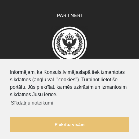
PARTNERI
Informējam, ka Konsuls.lv mājaslapā tiek izmantotas
sīkdatnes (angļu val. "cookies"). Turpinot lietot šo
SEARCH
portālu, Jūs piekrītat, ka mēs uzkrāsim un izmantosim
sīkdatnes Jūsu ierīcē.
Sīkdatņu noteikumi
Piekrītu visām