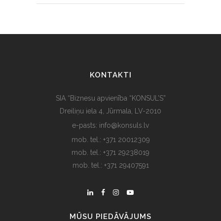
KONTAKTI
SIA “Biznesu apvienība “KONSUL’S”
Dreiliņu iela 4, Jūrmala, LV-2010
e-pasts: info@konsuls.lv
mob. tel.: +371 20012309
mob. tel.: +371 29238019
mob. tel.: +371 29407591
MŪSU PIEDĀVĀJUMS