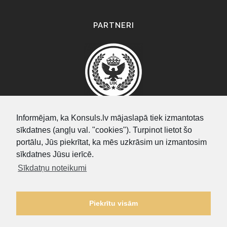
PARTNERI
Informējam, ka Konsuls.lv mājaslapā tiek izmantotas
sīkdatnes (angļu val. "cookies"). Turpinot lietot šo
SEARCH
portālu, Jūs piekrītat, ka mēs uzkrāsim un izmantosim
sīkdatnes Jūsu ierīcē.
Sīkdatņu noteikumi
Piekrītu visām