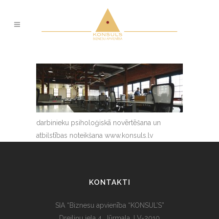
darbinieku psiholoģiskā novērtēšana un
atbilstības noteikšana www.konsuls.lv
KONTAKTI
SIA “Biznesu apvienība “KONSUL’S”
Dreiliņu iela 4, Jūrmala, LV-2010