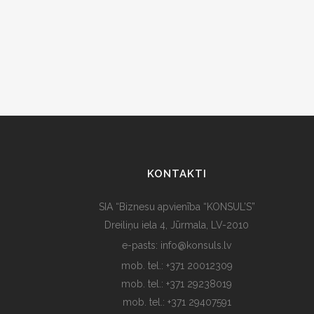
KONTAKTI
SIA “Biznesu apvienība “KONSUL’S”
Dreiliņu iela 4, Jūrmala, LV-2010
e-pasts: info@konsuls.lv
mob. tel.: +371 20012309
mob. tel.: +371 29238019
mob. tel.: +371 29407591