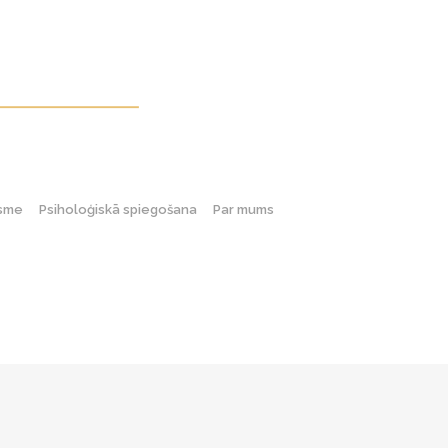
gsme
Psiholoģiskā spiegošana
Par mums