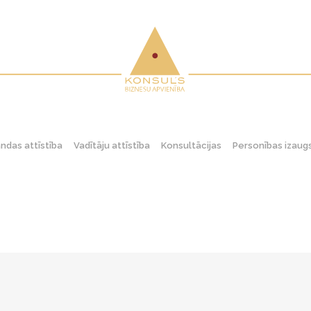
das attīstība
Vadītāju attīstība
Konsultācijas
Personības izau