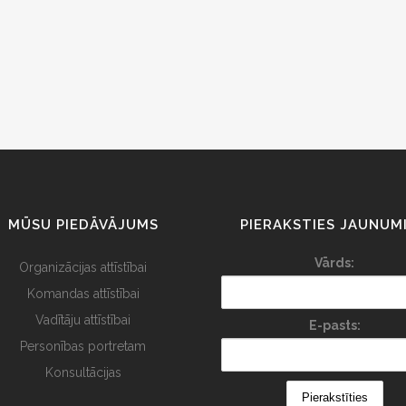
MŪSU PIEDĀVĀJUMS
PIERAKSTIES JAUNUM
Vārds:
Organizācijas attīstībai
Komandas attīstībai
Vadītāju attīstībai
E-pasts:
Personības portretam
Konsultācijas