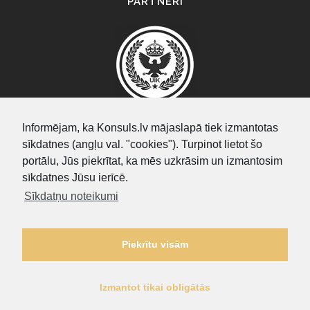
PARTNERI
Informējam, ka Konsuls.lv mājaslapā tiek izmantotas
sīkdatnes (angļu val. "cookies"). Turpinot lietot šo
SEARCH
portālu, Jūs piekrītat, ka mēs uzkrāsim un izmantosim
sīkdatnes Jūsu ierīcē.
Sīkdatņu noteikumi
Piekrītu visām
Izmantot tikai obligātās
Privātuma politika
|
Sīkdatņu noteikumi