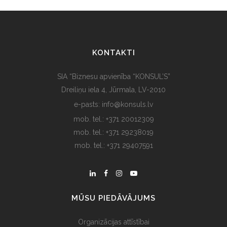
KONTAKTI
SIA “Biznesu apvienība “KONSUL’S”
Dreiliņu iela 4, Jūrmala, LV-2010
e-pasts: info@konsuls.lv
mob. tel.: +371 20012309
mob. tel.: +371 29238019
mob. tel.: +371 29407591
MŪSU PIEDĀVĀJUMS
Organizācijas attīstībai