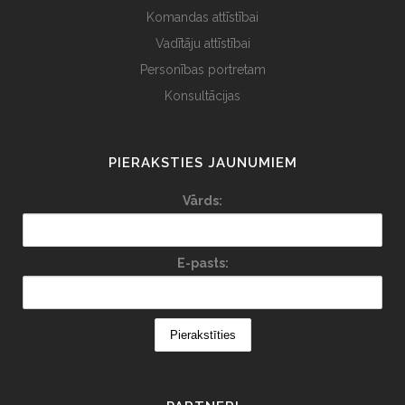
Komandas attīstībai
Vadītāju attīstībai
Personības portretam
Konsultācijas
PIERAKSTIES JAUNUMIEM
Vārds:
E-pasts: