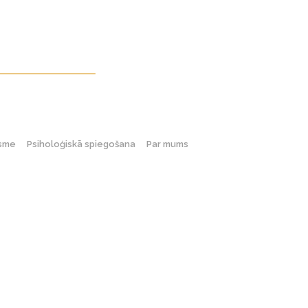
gsme
Psiholoģiskā spiegošana
Par mums