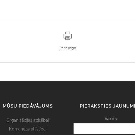
Print page
MŪSU PIEDĀVĀJUMS
PIERAKSTIES JAUNUM
Vārds:
Organizācijas attīstībai
Komandas attīstībai