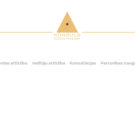
das attīstība
Vadītāju attīstība
Konsultācijas
Personības izau