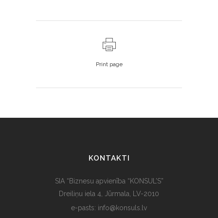
Print page
KONTAKTI
SIA “Biznesu apvienība “KONSUL’S”
Dreiliņu iela 4, Jūrmala, LV-2010
e-pasts: info@konsuls.lv