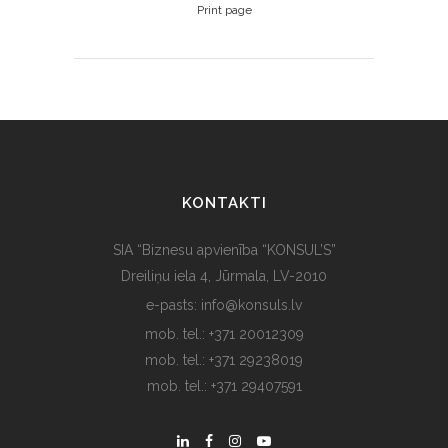
Print page
KONTAKTI
SIA “Biznesu apvienība “KONSUL’S”
Dreiliņu iela 4, Jūrmala, LV-2010
e-pasts: info@konsuls.lv
mob. tel.: +371 20012309
mob. tel.: +371 29238019
mob. tel.: +371 29407591