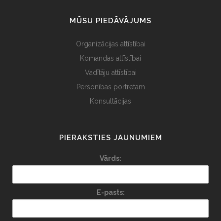
MŪSU PIEDĀVĀJUMS
Organizācijas attīstībai
Komandas attīstībai
Vadītāju attīstībai
Personības portretam
Konsultācijas
PIERAKSTIES JAUNUMIEM
Vārds:
E-pasts: