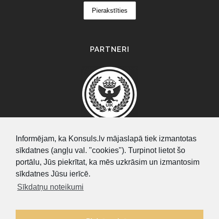
PARTNERI
Informējam, ka Konsuls.lv mājaslapā tiek izmantotas
sīkdatnes (angļu val. "cookies"). Turpinot lietot šo
SEARCH
portālu, Jūs piekrītat, ka mēs uzkrāsim un izmantosim
sīkdatnes Jūsu ierīcē.
Sīkdatņu noteikumi