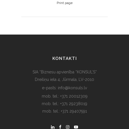
Print page
KONTAKTI
SIA “Biznesu apvienība “KONSUL’S”
Dreiliņu iela 4, Jūrmala, LV-2010
e-pasts: info@konsuls.lv
mob. tel.: +371 20012309
mob. tel.: +371 29238019
mob. tel.: +371 29407591