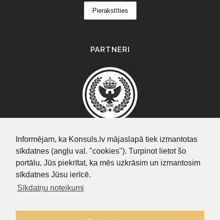
PARTNERI
Informējam, ka Konsuls.lv mājaslapā tiek izmantotas
sīkdatnes (angļu val. "cookies"). Turpinot lietot šo
SEARCH
portālu, Jūs piekrītat, ka mēs uzkrāsim un izmantosim
sīkdatnes Jūsu ierīcē.
Sīkdatņu noteikumi