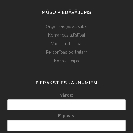
MŪSU PIEDĀVĀJUMS
Organizācijas attīstībai
Komandas attīstībai
Vadītāju attīstībai
Personības portretam
Konsultācijas
PIERAKSTIES JAUNUMIEM
Vārds:
E-pasts: