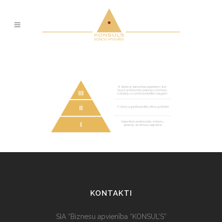
KONTAKTI
SIA “Biznesu apvienība “KONSUL’S”