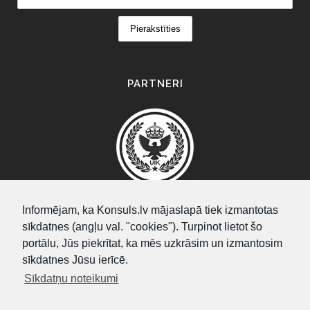
PARTNERI
Informējam, ka Konsuls.lv mājaslapā tiek izmantotas
sīkdatnes (angļu val. "cookies"). Turpinot lietot šo
SEARCH
portālu, Jūs piekrītat, ka mēs uzkrāsim un izmantosim
sīkdatnes Jūsu ierīcē.
Sīkdatņu noteikumi