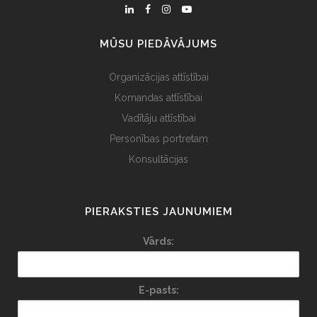
MŪSU PIEDĀVĀJUMS
Organizācijas attīstībai
Komandas attīstībai
Vadītāju attīstībai
Personības portretam
Konsultācijas
PIERAKSTIES JAUNUMIEM
Vārds:
E-pasts: