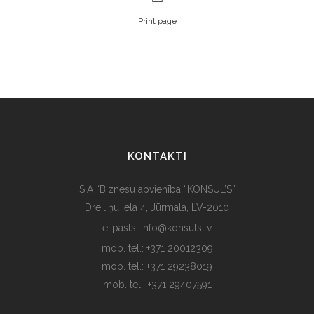
Print page
KONTAKTI
SIA “Biznesu apvienība “KONSUL’S”
Dreiliņu iela 4, Jūrmala, LV-2010
e-pasts: info@konsuls.lv
mob. tel.: +371 20012309
mob. tel.: +371 29238019
mob. tel.: +371 29407591