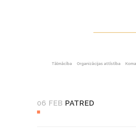
Tālmācība
Organizācijas attīstība
Koman
06 FEB
PATRED