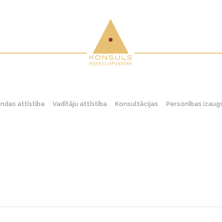
das attīstība
Vadītāju attīstība
Konsultācijas
Personības izau