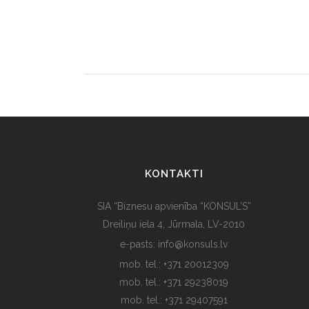
KONTAKTI
SIA “Biznesu apvienība “KONSUL’S”
Dreiliņu iela 4, Jūrmala, LV-2010
e-pasts: info@konsuls.lv
mob. tel.: +371 20012309
mob. tel.: +371 29238019
mob. tel.: +371 29407591