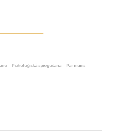
gsme
Psiholoģiskā spiegošana
Par mums