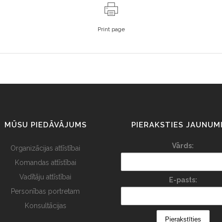
Print page
MŪSU PIEDĀVĀJUMS
PIERAKSTIES JAUNUM
Vārds:
Organizācijas attīstībai
Komandas attīstībai
Vadītāju attīstībai
E-pasts:
Personības portretam
Konsultācijas