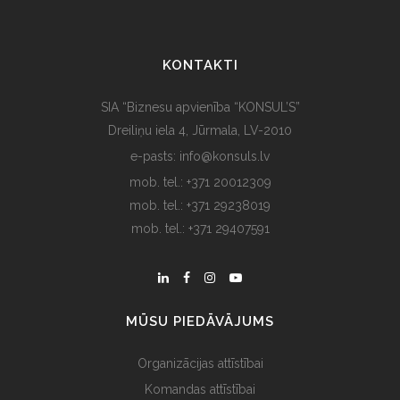
KONTAKTI
SIA “Biznesu apvienība “KONSUL’S”
Dreiliņu iela 4, Jūrmala, LV-2010
e-pasts: info@konsuls.lv
mob. tel.: +371 20012309
mob. tel.: +371 29238019
mob. tel.: +371 29407591
MŪSU PIEDĀVĀJUMS
Organizācijas attīstībai
Komandas attīstībai