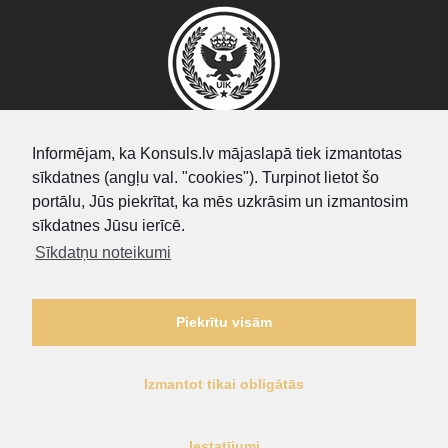
Informējam, ka Konsuls.lv mājaslapā tiek izmantotas
sīkdatnes (angļu val. "cookies"). Turpinot lietot šo
SEARCH
portālu, Jūs piekrītat, ka mēs uzkrāsim un izmantosim
sīkdatnes Jūsu ierīcē.
Sīkdatņu noteikumi
Piekrītu visām
Izmantot tikai obligātās
Privātuma politika
|
Sīkdatņu noteikumi
Iestatījumi