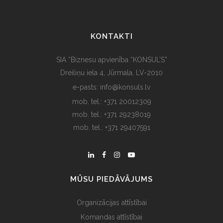
KONTAKTI
SIA “Biznesu apvienība “KONSUL’S”
Dreiliņu iela 4, Jūrmala, LV-2010
e-pasts: info@konsuls.lv
mob. tel.: +371 20012309
mob. tel.: +371 29238019
mob. tel.: +371 29407591
MŪSU PIEDĀVĀJUMS
Organizācijas attīstībai
Komandas attīstībai