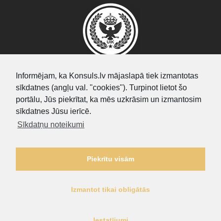
Informējam, ka Konsuls.lv mājaslapā tiek izmantotas
sīkdatnes (angļu val. "cookies"). Turpinot lietot šo
SEARCH
portālu, Jūs piekrītat, ka mēs uzkrāsim un izmantosim
sīkdatnes Jūsu ierīcē.
Sīkdatņu noteikumi
Piekrītu visām
Izmantot tikai obligātās
Privātuma politika
|
Sīkdatņu noteikumi
Iestatījumi