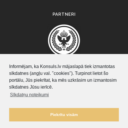
PARTNERI
Informējam, ka Konsuls.lv mājaslapā tiek izmantotas
sīkdatnes (angļu val. "cookies"). Turpinot lietot šo
SEARCH
portālu, Jūs piekrītat, ka mēs uzkrāsim un izmantosim
sīkdatnes Jūsu ierīcē.
Sīkdatņu noteikumi
Piekrītu visām