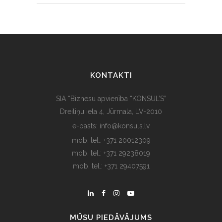
KONTAKTI
SIA “Biznesu apvienība “KONSUL’S”
Dreiliņu iela 4, Jūrmala, LV-2010
e-pasts: info@konsuls.lv
mob. tel.: +371 20012309
mob. tel.: +371 29238019
mob. tel.: +371 29407591
MŪSU PIEDĀVĀJUMS