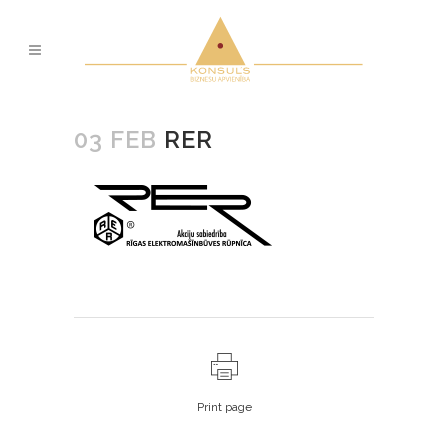
03 FEB
RER
Print page