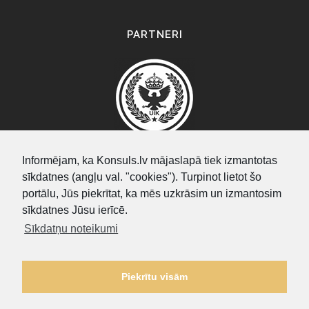
PARTNERI
Informējam, ka Konsuls.lv mājaslapā tiek izmantotas
sīkdatnes (angļu val. "cookies"). Turpinot lietot šo
SEARCH
portālu, Jūs piekrītat, ka mēs uzkrāsim un izmantosim
sīkdatnes Jūsu ierīcē.
Sīkdatņu noteikumi
Piekrītu visām