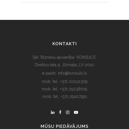
KONTAKTI
SIA “Biznesu apvienība “KONSUL’S”
Dreiliņu iela 4, Jūrmala, LV-2010
e-pasts: info@konsuls.lv
mob. tel.: +371 20012309
mob. tel.: +371 29238019
mob. tel.: +371 29407591
MŪSU PIEDĀVĀJUMS