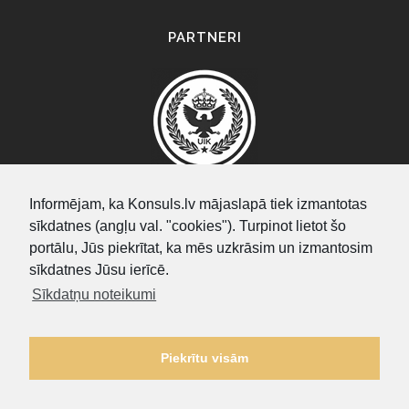
PARTNERI
Informējam, ka Konsuls.lv mājaslapā tiek izmantotas
sīkdatnes (angļu val. "cookies"). Turpinot lietot šo
SEARCH
portālu, Jūs piekrītat, ka mēs uzkrāsim un izmantosim
sīkdatnes Jūsu ierīcē.
Sīkdatņu noteikumi
Piekrītu visām