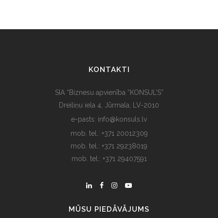
KONTAKTI
SIA “Biznesu apvienība “KONSUL’S”
Dreiliņu iela 4, Jūrmala, LV-2010
e-pasts: info@konsuls.lv
mob. tel.: +371 20012309
mob. tel.: +371 29238019
mob. tel.: +371 29407591
MŪSU PIEDĀVĀJUMS