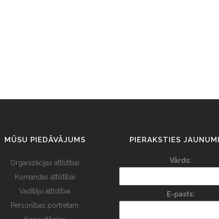
MŪSU PIEDĀVĀJUMS
PIERAKSTIES JAUNUM
Vārds:
Organizācijas attīstībai
Komandas attīstībai
Vadītāju attīstībai
E-pasts:
Personības portretam