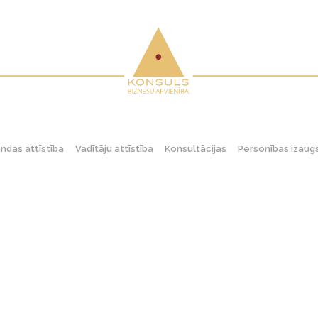
das attīstība
Vadītāju attīstība
Konsultācijas
Personības izau