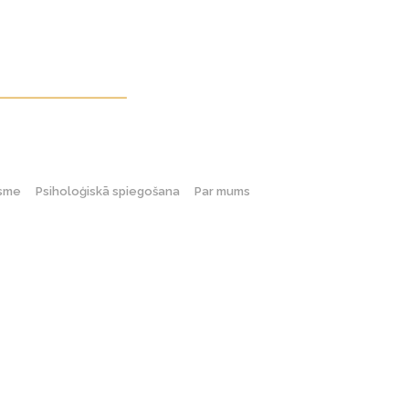
gsme
Psiholoģiskā spiegošana
Par mums