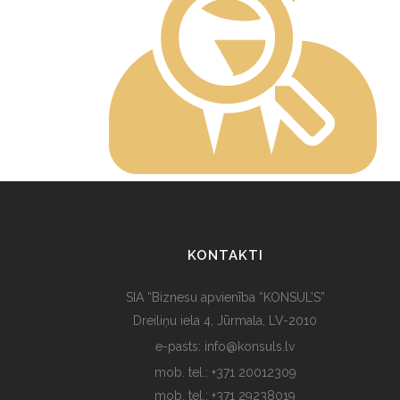
KONTAKTI
SIA “Biznesu apvienība “KONSUL’S”
Dreiliņu iela 4, Jūrmala, LV-2010
e-pasts: info@konsuls.lv
mob. tel.: +371 20012309
mob. tel.: +371 29238019