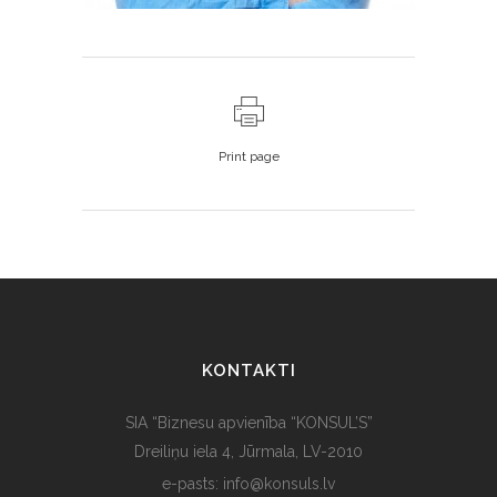
Print page
KONTAKTI
SIA “Biznesu apvienība “KONSUL’S”
Dreiliņu iela 4, Jūrmala, LV-2010
e-pasts: info@konsuls.lv