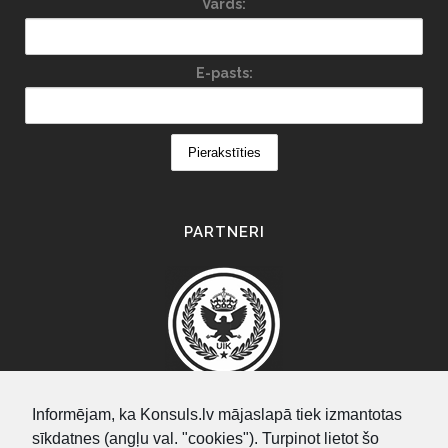
Vārds:
E-pasts:
PARTNERI
Informējam, ka Konsuls.lv mājaslapā tiek izmantotas
sīkdatnes (angļu val. "cookies"). Turpinot lietot šo
SEARCH