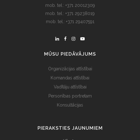
mob. tel.: +371 20012309
mob. tel.: +371 29238019
mob. tel.: +371 29407591
MŪSU PIEDĀVĀJUMS
Organizācijas attīstībai
Komandas attīstībai
Vadītāju attīstībai
Personības portretam
Konsultācijas
PIERAKSTIES JAUNUMIEM