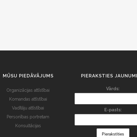
MŪSU PIEDĀVĀJUMS
PIERAKSTIES JAUNUM
Vārds:
Organizācijas attīstībai
Komandas attīstībai
Vadītāju attīstībai
E-pasts:
Personības portretam
Konsultācijas