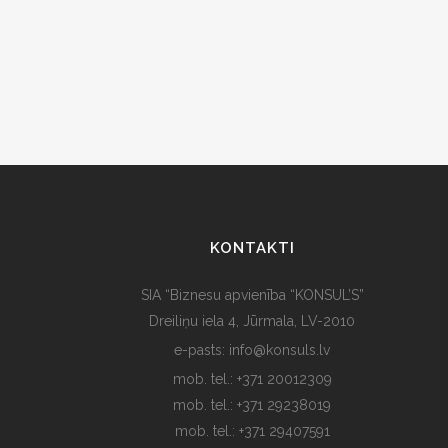
KONTAKTI
SIA “Biznesu apvienība “KONSUL’S”
Dreiliņu iela 4, Jūrmala, LV-2010
e-pasts: info@konsuls.lv
mob. tel.: +371 20012309
mob. tel.: +371 29238019
mob. tel.: +371 29407591