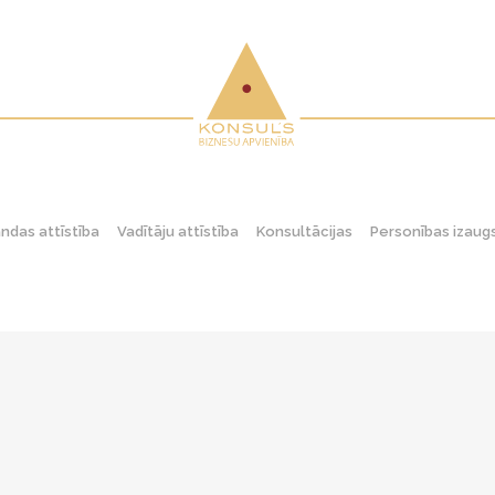
das attīstība
Vadītāju attīstība
Konsultācijas
Personības izau