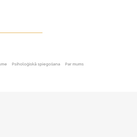
gsme
Psiholoģiskā spiegošana
Par mums