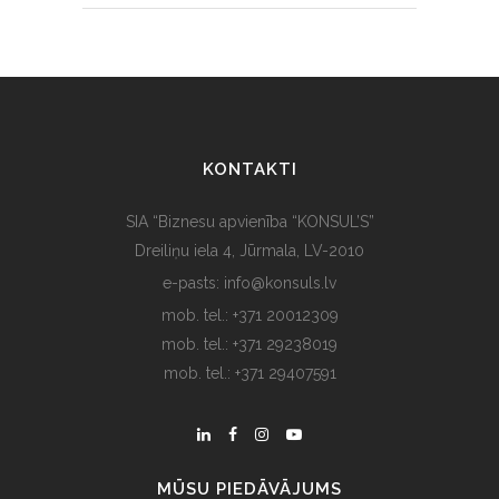
KONTAKTI
SIA “Biznesu apvienība “KONSUL’S”
Dreiliņu iela 4, Jūrmala, LV-2010
e-pasts: info@konsuls.lv
mob. tel.: +371 20012309
mob. tel.: +371 29238019
mob. tel.: +371 29407591
MŪSU PIEDĀVĀJUMS