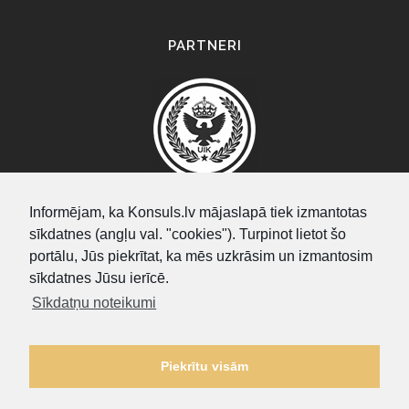
PARTNERI
Informējam, ka Konsuls.lv mājaslapā tiek izmantotas
sīkdatnes (angļu val. "cookies"). Turpinot lietot šo
SEARCH
portālu, Jūs piekrītat, ka mēs uzkrāsim un izmantosim
sīkdatnes Jūsu ierīcē.
Sīkdatņu noteikumi
Piekrītu visām