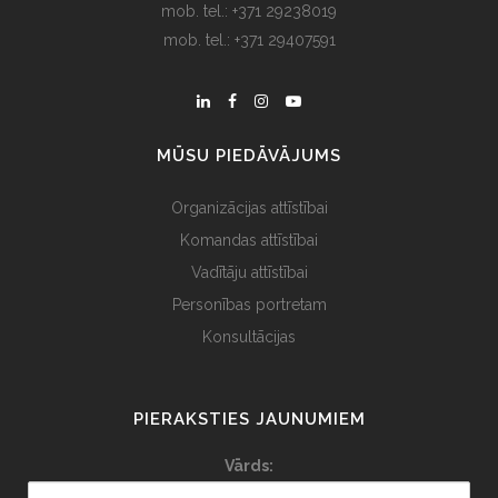
mob. tel.: +371 29238019
mob. tel.: +371 29407591
MŪSU PIEDĀVĀJUMS
Organizācijas attīstībai
Komandas attīstībai
Vadītāju attīstībai
Personības portretam
Konsultācijas
PIERAKSTIES JAUNUMIEM
Vārds: