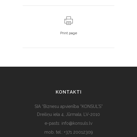
Print page
KONTAKTI
SIA “Biznesu apvienība “KONSUL’S”
Dreiliņu iela 4, Jūrmala, LV-2010
e-pasts: info@konsuls.lv
mob. tel.: +371 20012309