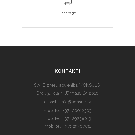
Print page
KONTAKTI
SIA “Biznesu apvienība “KONSUL’S”
Dreiliņu iela 4, Jūrmala, LV-2010
e-pasts: info@konsuls.lv
mob. tel.: +371 20012309
mob. tel.: +371 29238019
mob. tel.: +371 29407591