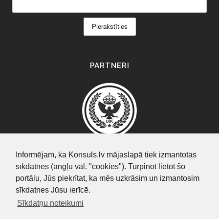
PARTNERI
Informējam, ka Konsuls.lv mājaslapā tiek izmantotas
sīkdatnes (angļu val. "cookies"). Turpinot lietot šo
SEARCH
portālu, Jūs piekrītat, ka mēs uzkrāsim un izmantosim
sīkdatnes Jūsu ierīcē.
Sīkdatņu noteikumi