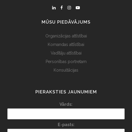
MŪSU PIEDĀVĀJUMS
Organizācijas attīstībai
Komandas attīstībai
Vadītāju attīstībai
Personības portretam
Konsultācijas
PIERAKSTIES JAUNUMIEM
Vārds:
E-pasts: