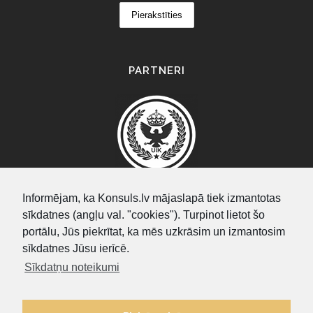
PARTNERI
Informējam, ka Konsuls.lv mājaslapā tiek izmantotas
sīkdatnes (angļu val. "cookies"). Turpinot lietot šo
SEARCH
portālu, Jūs piekrītat, ka mēs uzkrāsim un izmantosim
sīkdatnes Jūsu ierīcē.
Sīkdatņu noteikumi