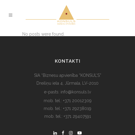
No posts were found.
KONTAKTI
SIA “Biznesu apvienība “KONSUL’S”
Dreiliņu iela 4, Jūrmala, LV-2010
e-pasts: info@konsuls.lv
mob. tel.: +371 20012309
mob. tel.: +371 29238019
mob. tel.: +371 29407591