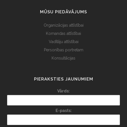
MŪSU PIEDĀVĀJUMS
Organizācijas attīstībai
Komandas attīstībai
Vadītāju attīstībai
Personības portretam
Konsultācijas
PIERAKSTIES JAUNUMIEM
Vārds:
E-pasts: