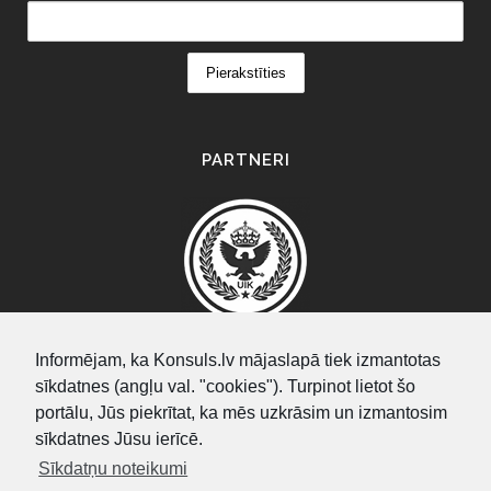
PARTNERI
Informējam, ka Konsuls.lv mājaslapā tiek izmantotas
sīkdatnes (angļu val. "cookies"). Turpinot lietot šo
SEARCH
portālu, Jūs piekrītat, ka mēs uzkrāsim un izmantosim
sīkdatnes Jūsu ierīcē.
Sīkdatņu noteikumi