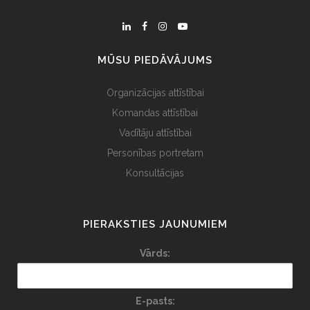
MŪSU PIEDĀVĀJUMS
Organizācijas attīstībai
Komandas attīstībai
Vadītāju attīstībai
Personības portretam
Konsultācijas
PIERAKSTIES JAUNUMIEM
Vārds:
E-pasts: