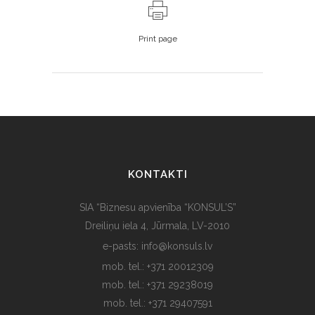
Print page
KONTAKTI
SIA “Biznesu apvienība “KONSUL’S”
Dreiliņu iela 4, Jūrmala, LV-2010
e-pasts: info@konsuls.lv
mob. tel.: +371 20012309
mob. tel.: +371 29238019
mob. tel.: +371 29407591