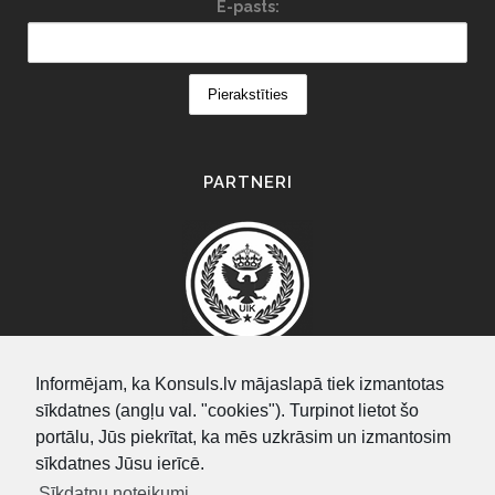
E-pasts:
PARTNERI
Informējam, ka Konsuls.lv mājaslapā tiek izmantotas
sīkdatnes (angļu val. "cookies"). Turpinot lietot šo
SEARCH
portālu, Jūs piekrītat, ka mēs uzkrāsim un izmantosim
sīkdatnes Jūsu ierīcē.
Sīkdatņu noteikumi