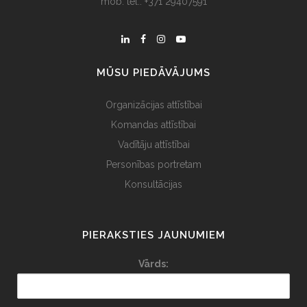
mob. tel.: +371 29407591
MŪSU PIEDĀVĀJUMS
Organizācijas attīstībai
Komandas attīstībai
Vadītāju attīstībai
Personības portretam
Konsultācijas
PIERAKSTIES JAUNUMIEM
Vārds: