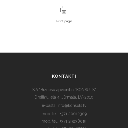
Print page
KONTAKTI
SIA “Biznesu apvienība “KONSUL’S”
Dreiliņu iela 4, Jūrmala, LV-2010
e-pasts: info@konsuls.lv
mob. tel.: +371 20012309
mob. tel.: +371 29238019