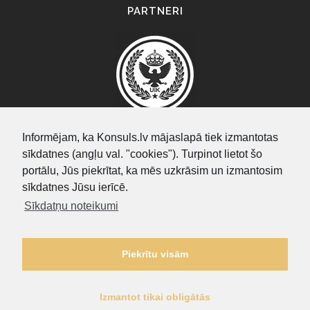
PARTNERI
Informējam, ka Konsuls.lv mājaslapā tiek izmantotas
sīkdatnes (angļu val. "cookies"). Turpinot lietot šo
SEARCH
portālu, Jūs piekrītat, ka mēs uzkrāsim un izmantosim
sīkdatnes Jūsu ierīcē.
Sīkdatņu noteikumi
Piekrītu visām
Izmantot tikai obligātās
Privātuma politika
|
Sīkdatņu noteikumi