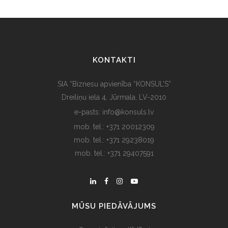
KONTAKTI
SIA “Biznesu apvienība “KONSUL’S”
Dreiliņu iela 4, Jūrmala, LV-2010
e-pasts: info@konsuls.lv
mob. tel.: +371 20012309
mob. tel.: +371 29238019
mob. tel.: +371 29407591
MŪSU PIEDĀVĀJUMS