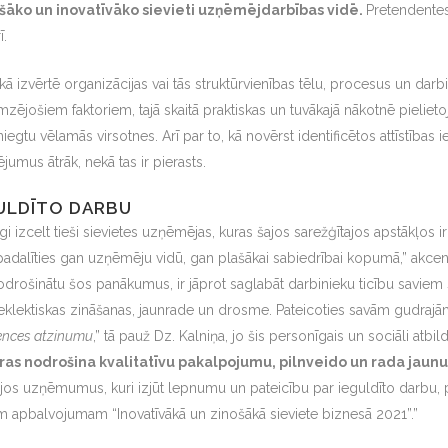
nošāko un inovatīvāko sievieti uzņēmējdarbības vidē.
Pretendentes
ī.
aikā izvērtē organizācijas vai tās struktūrvienības tēlu, procesus un 
emzējošiem faktoriem, tajā skaitā praktiskas un tuvākajā nākotnē pieli
niegtu vēlamās virsotnes. Arī par to, kā novērst identificētos attīstīb
ējumus ātrāk, nekā tas ir pierasts.
GULDĪTO DARBU
izcelt tieši sievietes uzņēmējas, kuras šajos sarežģītajos apstākļos ir s
 padalīties gan uzņēmēju vidū, gan plašākai sabiedrībai kopumā,” akce
nodrošinātu šos panākumus, ir jāprot saglabāt darbinieku ticību savie
eklektiskas zināšanas, jaunrade un drosme. Pateicoties savām gudrajām
ences atzinumu
,” tā pauž Dz. Kalniņa, jo šis personīgais un sociāli atbil
kuras nodrošina kvalitatīvu pakalpojumu, pilnveido un rada jaunu
ējos uzņēmumus, kuri izjūt lepnumu un pateicību par ieguldīto darbu, 
m apbalvojumam “Inovatīvākā un zinošākā sieviete biznesā 2021”.”