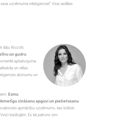
s sava uzņēmuma inteliģencei!” Viņa vadītais
 itāļu filozofs
atīvu un gudru
 komentē apbalvojuma
 atbalsta un vēlas
teliģences atzinumu un
riem.
Esmu
 laikmetīgu zināšanu apguvi un pielietošanu
novatorisks apmācību uzņēmums, kas būtiski
Vinči tradīcijām. Es kā patrons šim