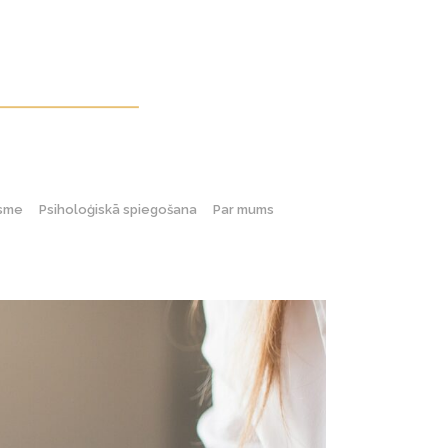
gsme
Psiholoģiskā spiegošana
Par mums