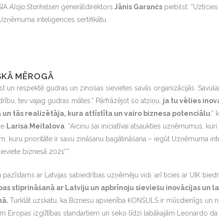
SIA
Aloja Starkelsen
ģenerāldirektors
Jānis Garančs
piebilst: “Uzticie
zņēmuma inteliģences sertifikātu.
ISKĀ MĒROGĀ
t un respektē gudras un zinošas sievietes savās organizācijās. Savulaik
edrību, tev vajag gudras mātes.” Pārfrāzējot šo atziņu,
ja tu vēlies in
ov
n tās realizētāja, kura attīstīta un vairo biznesa potenciālu
,”
re
Larisa Meital
ova
. “Aicinu šai iniciatīvai atsaukties uzņēmumus, kuri
m, kuru prioritāte ir savu zināšanu bagātināšana – iegūt Uzņēmuma in
ieviete biznesā 2021”.”
azīstams ar Latvijas sabiedrības uzņēmēju vidi, arī ticies ar UIK bied
as stiprinā
šanā ar Latviju un apbrīnoju sieviešu inovācijas un
nā.
Turklāt uzskatu, ka Biznesu apvienība KONSULS ir mūsdienīgs un 
em Eiropas izglītības standartiem un seko līdzi labākajām Leonardo da 