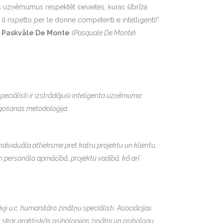
s uzņēmumus respektēt sievietes, kuras šībrīža
 il rispetto per le donne competenti e intelligenti!”
s
Paskvāle De Monte
(
Pasquale De Monte
).
eciālisti ir izstrādājuši inteliģenta uzņēmuma
iegošanas metodoloģija.
dividuāla attieksme pret katru projektu un klientu.
 personāla apmācībā, projektu vadībā, kā arī
āvji u.c. humanitāro zinātņu speciālisti. Asociācijas
as skar praktiskās psiholoģijas zinātni un psihologu