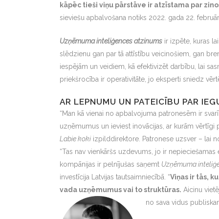
kāpēc tieši viņu pārstāve ir atzīstama par zi
sieviešu apbalvošana notiks 2022. gada 22. februār
Uzņēmuma inteliģences atzinums
ir izpēte, kuras l
slēdzienu gan par tā attīstību veicinošiem, gan br
iespējām un veidiem, kā efektivizēt darbību, lai sas
priekšrocība ir operativitāte, jo eksperti sniedz vērt
AR LEPNUMU UN PATEICĪBU PAR IE
“Man kā vienai no apbalvojuma patronesēm ir svarīgi 
uzņēmumus un ieviest inovācijas, ar kurām vērtīgi
Labie koki
izpilddirektore. Patronese uzsver – lai 
“Tas nav vienkāršs uzdevums, jo ir nepieciešamas 
kompānijas ir pelnījušas saņemt
Uzņēmuma inteliģ
investīcija Latvijas tautsaimniecībā. “
Viņas ir tās, 
vada uzņēmumus vai to struktūras.
Aicinu viet
no sava vidus publiska