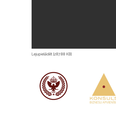
Lejupielādēt [287.88 KB]