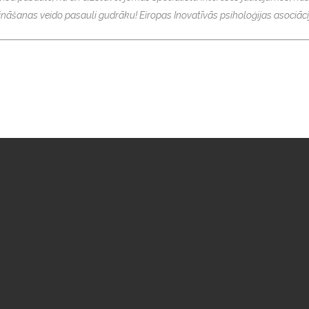
ināšanas veido pasauli gudrāku! Eiropas Inovatīvās psiholoģijas asociācija