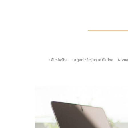
Tālmācība
Organizācijas attīstība
Koman