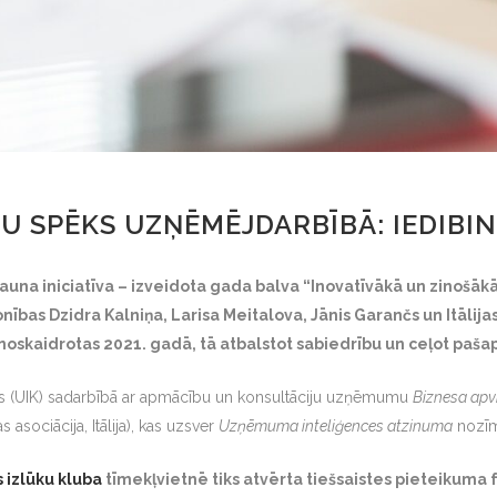
U SPĒKS UZŅĒMĒJDARBĪBĀ: IEDIBI
 jauna iniciatīva – izveidota gada balva “Inovatīvākā un zinošā
bas Dzidra Kalniņa, Larisa Meitalova, Jānis Garančs un Itālija
oskaidrotas 2021. gadā, tā atbalstot sabiedrību un ceļot pašap
klubs (UIK) sadarbībā ar apmācību un konsultāciju uzņēmumu
Biznesa ap
 asociācija, Itālija), kas uzsver
Uzņēmuma inteliģences atzinuma
nozīm
izlūku kluba
tīmekļvietnē tiks atvērta tiešsaistes pieteikum