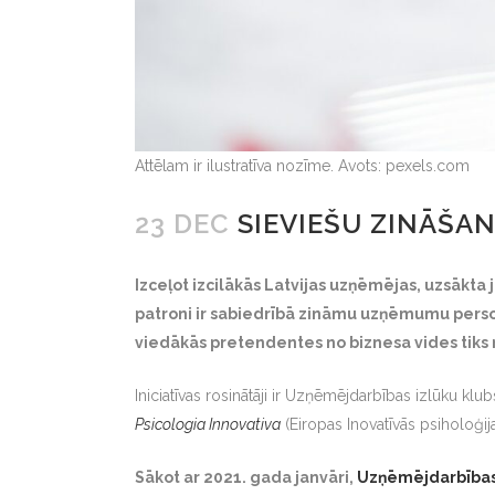
Attēlam ir ilustratīva nozīme. Avots: pexels.com
23 DEC
SIEVIEŠU ZINĀŠAN
Izceļot izcilākās Latvijas uzņēmējas, uzsākta
patroni ir sabiedrībā zināmu uzņēmumu personī
viedākās pretendentes no biznesa vides tiks n
Iniciatīvas rosinātāji ir Uzņēmējdarbības izlūku 
Psicologia Innovativa
(Eiropas Inovatīvās psiholoģijas
Sākot ar 2021. gada janvāri,
Uzņēmējdarbības 