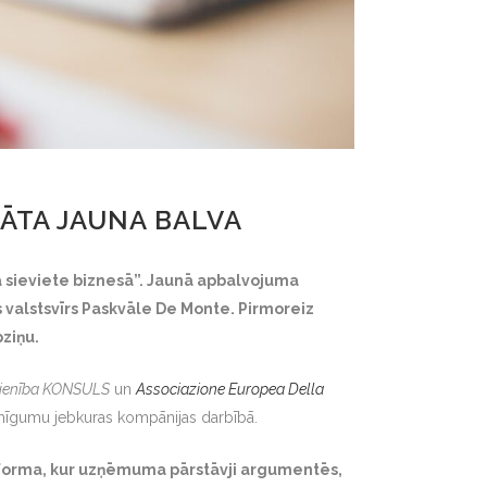
NĀTA JAUNA BALVA
kā sieviete biznesā”. Jaunā apbalvojuma
s valstsvīrs Paskvāle De Monte. Pirmoreiz
ziņu.
vienība KONSULS
un
Associazione Europea Della
īgumu jebkuras kompānijas darbībā.
a forma, kur uzņēmuma pārstāvji argumentēs,