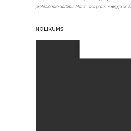
profesionālo darbību. Moto: Tavs prāts, enerģija un z
NOLIKUMS: