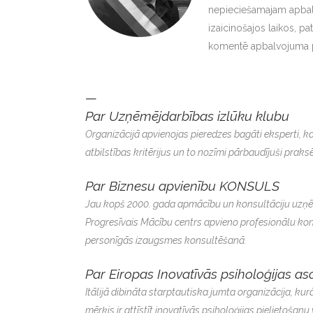
nepieciešamajam apb
izaicinošajos laikos, pa
komentē apbalvojuma pat
—
Par Uzņēmējdarbības izlūku klubu
Organizācijā apvienojas pieredzes bagāti eksperti, k
atbilstības kritērijus un to nozīmi pārbaudījuši pra
Par Biznesu apvienību KONSULS
Jau kopš 2000. gada apmācību un konsultāciju uzņēmum
Progresīvais Mācību centrs apvieno profesionālu ko
personīgās izaugsmes konsultēšanā.
Par Eiropas Inovatīvās psiholoģijas as
Itālijā dibināta starptautiska jumta organizācija, kurā
mērķis ir attīstīt inovatīvās psiholoģijas pielietošan