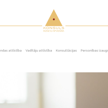
das attīstība
Vadītāju attīstība
Konsultācijas
Personības izau