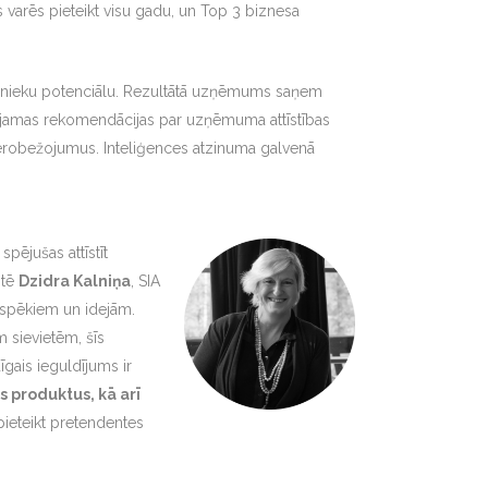
 varēs pieteikt visu gadu, un Top 3 biznesa
darbinieku potenciālu. Rezultātā uzņēmums saņem
etojamas rekomendācijas par uzņēmuma attīstības
as ierobežojumus. Inteliģences atzinuma galvenā
pējušas attīstīt
ntē
Dzidra Kalniņa
, SIA
m spēkiem un idejām.
 sievietēm, šīs
dīgais ieguldījums ir
s produktus, kā arī
pieteikt pretendentes