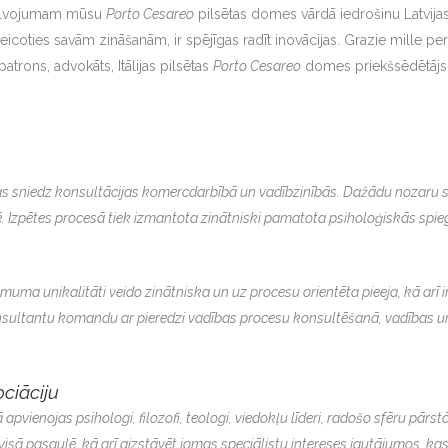
alvojumam mūsu
Porto Ces
areo
pilsētas domes vārdā iedrošinu Latvija
teicoties savām zināšanām, ir spējīgas radīt inovācijas. Grazie mille per
rons, advokāts, Itālijas pilsētas
Por
to Cesareo
domes priekšsēdētāj
as sniedz konsultācijas komercdarbībā un vadībzinībās. Dažādu nozaru sp
ksē. Izpētes procesā tiek izmantota zinātniski pamatota psiholoģiskās sp
a unikalitāti veido zinātniska un uz procesu orientēta pieeja, kā arī in
nsultantu komandu ar pieredzi vadības procesu konsultēšanā, vadības un
ociāciju
 apvienojas psihologi, filozofi, teologi, viedokļu līderi, radošo sfēru pārst
u visā pasaulē, kā arī aizstāvēt jomas speciālistu intereses jautājumos, k