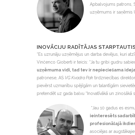
Apbalvojums patrons, 
uzņēmums ir saņēmis U
INOVĀCIJU RADĪTĀJAS STARPTAUT
“Es uzrunāju uzņēmējus un darba devējus, kuri atzīs
Vinčenco Gioberti ir teicis: “Ja tu gribi gudru sabi
uzņēmuma vidi, tad tev ir nepieciešama ideja u
patronese, AS
VG Kvadra Pak
tirdzniecības direkto
pievērst uzmanību spējīgām un talantīgām sievietē
pretendēt uz gada balvu “Inovatīvākā un zinošākā s
“Jau 10 gadus es esmu p
ieinteresēts sadarbīb
profesionālajā ikdie
asociējas ar augstākaji